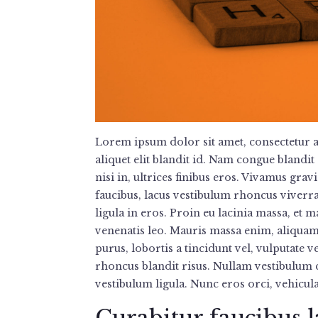
Lorem ipsum dolor sit amet, consectetur ad
aliquet elit blandit id. Nam congue blandit 
nisi in, ultrices finibus eros. Vivamus gr
faucibus, lacus vestibulum rhoncus viverra
ligula in eros. Proin eu lacinia massa, et
venenatis leo. Mauris massa enim, aliqu
purus, lobortis a tincidunt vel, vulputate v
rhoncus blandit risus. Nullam vestibulum qui
vestibulum ligula. Nunc eros orci, vehicula
Curabitur faucibus 