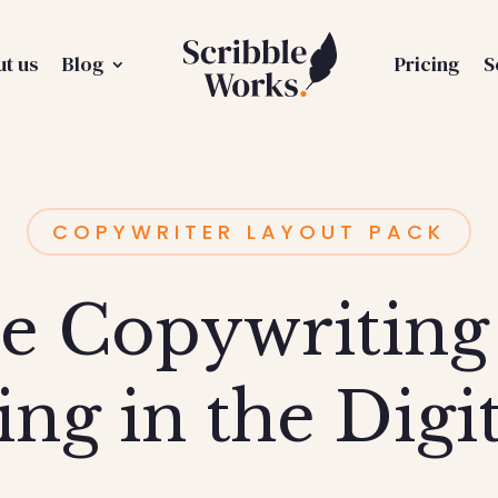
t us
Blog
Pricing
S
COPYWRITER LAYOUT PACK
ve Copywriting 
ng in the Digi