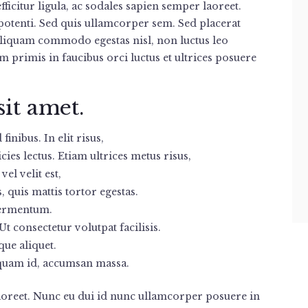
fficitur ligula, ac sodales sapien semper laoreet.
 potenti. Sed quis ullamcorper sem. Sed placerat
 Aliquam commodo egestas nisl, non luctus leo
 primis in faucibus orci luctus et ultrices posuere
it amet.
inibus. In elit risus,
cies lectus. Etiam ultrices metus risus,
el velit est,
 quis mattis tortor egestas.
fermentum.
t consectetur volutpat facilisis.
que aliquet.
 quam id, accumsan massa.
laoreet. Nunc eu dui id nunc ullamcorper posuere in