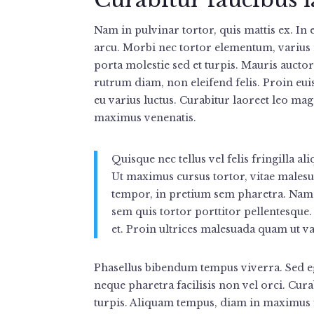
Nam in pulvinar tortor, quis mattis ex. In eg
arcu. Morbi nec tortor elementum, varius m
porta molestie sed et turpis. Mauris auctor
rutrum diam, non eleifend felis. Proin eu
eu varius luctus. Curabitur laoreet leo mag
maximus venenatis.
Quisque nec tellus vel felis fringilla aliq
Ut maximus cursus tortor, vitae malesua
tempor, in pretium sem pharetra. Nam s
sem quis tortor porttitor pellentesque. 
et. Proin ultrices malesuada quam ut va
Phasellus bibendum tempus viverra. Sed ege
neque pharetra facilisis non vel orci. Cur
turpis. Aliquam tempus, diam in maximus f