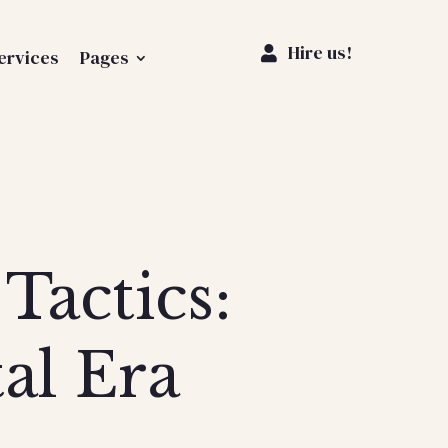
Hire us!

ervices
Pages
Tactics:
tal Era