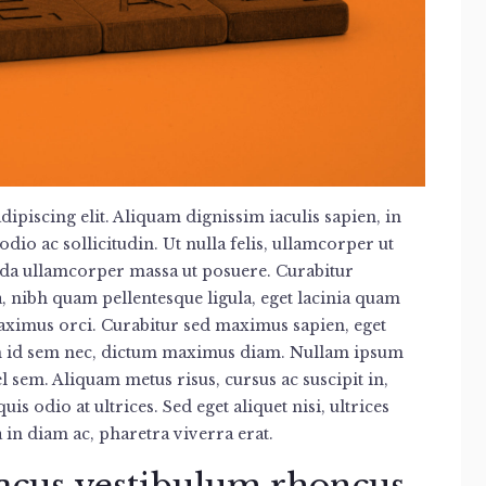
ipiscing elit. Aliquam dignissim iaculis sapien, in
odio ac sollicitudin. Ut nulla felis, ullamcorper ut
avida ullamcorper massa ut posuere. Curabitur
, nibh quam pellentesque ligula, eget lacinia quam
 maximus orci. Curabitur sed maximus sapien, eget
am id sem nec, dictum maximus diam. Nullam ipsum
el sem. Aliquam metus risus, cursus ac suscipit in,
s odio at ultrices. Sed eget aliquet nisi, ultrices
 in diam ac, pharetra viverra erat.
lacus vestibulum rhoncus