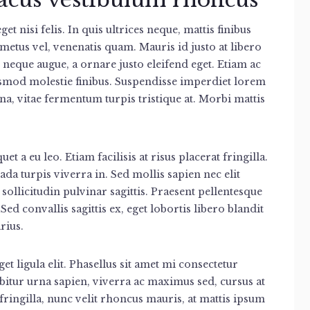
et nisi felis. In quis ultrices neque, mattis finibus
etus vel, venenatis quam. Mauris id justo at libero
 neque augue, a ornare justo eleifend eget. Etiam ac
ismod molestie finibus. Suspendisse imperdiet lorem
na, vitae fermentum turpis tristique at. Morbi mattis
uet a eu leo. Etiam facilisis at risus placerat fringilla.
da turpis viverra in. Sed mollis sapien nec elit
ollicitudin pulvinar sagittis. Praesent pellentesque
Sed convallis sagittis ex, eget lobortis libero blandit
rius.
t ligula elit. Phasellus sit amet mi consectetur
abitur urna sapien, viverra ac maximus sed, cursus at
ringilla, nunc velit rhoncus mauris, at mattis ipsum