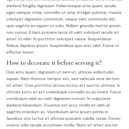
eleifend fringilla dignissim. Pellentesque urna quam, iaculis
eget semper vitae, convallis ut urna. Integer pulvinar, mauris
volutpat dignissim commodo, neque velit commodo elit,
quis sagittis ex sapien ut odio. Nullam gravida mattis ipsum
non cursus. Etiam posuere lacus id velit volutpat iaculis sit
amet ut nibh. In porttitor volutpat varius. Suspendisse
finibus dapibus ipsum. Suspendisse quis erat nibh. Fusce ut
efficitur lorem.
How to decorate it before serving it?
Duis arcu quam, dignissim ut sem ut, ultrices sollicitudin
sapien. Nam rhoncus tempor est, sed vehicula urna dictum
sit amet. Cras porttitor lectus luctus est auctor ultrices. In
ultrices justo at est scelerisque convallis eu ac lorem. Fusce
vestibulum nibh eu velit dignissim rutrum. In vulputate
eleifend bibendum. Vivamus est arcu, mollis at nibh id,
sagittis interdum ex. Vestibulum ante ipsum primis in
faucibus orci luctus et ultrices posuere cubilia curae; Donec
viverra odio iaculis accumsan mollis. Nunc sit amet auctor