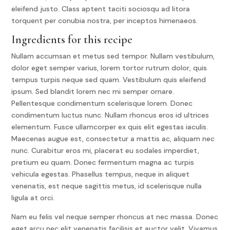
eleifend justo. Class aptent taciti sociosqu ad litora
torquent per conubia nostra, per inceptos himenaeos.
Ingredients for this recipe
Nullam accumsan et metus sed tempor. Nullam vestibulum,
dolor eget semper varius, lorem tortor rutrum dolor, quis
tempus turpis neque sed quam. Vestibulum quis eleifend
ipsum. Sed blandit lorem nec mi semper ornare.
Pellentesque condimentum scelerisque lorem. Donec
condimentum luctus nunc. Nullam rhoncus eros id ultrices
elementum. Fusce ullamcorper ex quis elit egestas iaculis.
Maecenas augue est, consectetur a mattis ac, aliquam nec
nunc. Curabitur eros mi, placerat eu sodales imperdiet,
pretium eu quam. Donec fermentum magna ac turpis
vehicula egestas. Phasellus tempus, neque in aliquet
venenatis, est neque sagittis metus, id scelerisque nulla
ligula at orci.
Nam eu felis vel neque semper rhoncus at nec massa. Donec
eget arcu nec elit venenatis facilisis et auctor velit. Vivamus