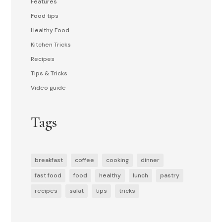
Features
Food tips
Healthy Food
Kitchen Tricks
Recipes
Tips & Tricks
Video guide
Tags
breakfast
coffee
cooking
dinner
fast food
food
healthy
lunch
pastry
recipes
salat
tips
tricks