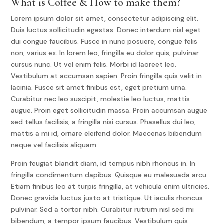
What is Coffee & How to make them?
Lorem ipsum dolor sit amet, consectetur adipiscing elit.
Duis luctus sollicitudin egestas. Donec interdum nisl eget
dui congue faucibus. Fusce in nunc posuere, congue felis
non, varius ex. In lorem leo, fringilla eu dolor quis, pulvinar
cursus nunc. Ut vel enim felis. Morbi id laoreet leo.
Vestibulum at accumsan sapien. Proin fringilla quis velit in
lacinia. Fusce sit amet finibus est, eget pretium urna.
Curabitur nec leo suscipit, molestie leo luctus, mattis
augue. Proin eget sollicitudin massa. Proin accumsan augue
sed tellus facilisis, a fringilla nisi cursus. Phasellus dui leo,
mattis a mi id, ornare eleifend dolor. Maecenas bibendum
neque vel facilisis aliquam.
Proin feugiat blandit diam, id tempus nibh rhoncus in. In
fringilla condimentum dapibus. Quisque eu malesuada arcu.
Etiam finibus leo at turpis fringilla, at vehicula enim ultricies.
Donec gravida luctus justo at tristique. Ut iaculis rhoncus
pulvinar. Sed a tortor nibh. Curabitur rutrum nisl sed mi
bibendum, a tempor ipsum faucibus. Vestibulum quis