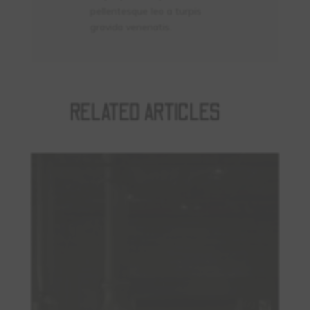
pellentesque leo a turpis
gravida venenatis.
RELATED ARTICLES