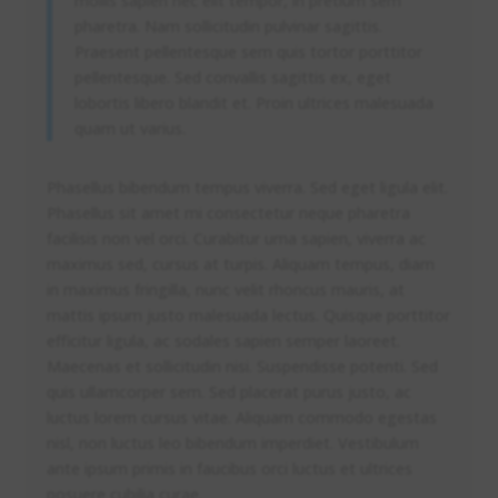
mollis sapien nec elit tempor, in pretium sem
pharetra. Nam sollicitudin pulvinar sagittis.
Praesent pellentesque sem quis tortor porttitor
pellentesque. Sed convallis sagittis ex, eget
lobortis libero blandit et. Proin ultrices malesuada
quam ut varius.
Phasellus bibendum tempus viverra. Sed eget ligula elit.
Phasellus sit amet mi consectetur neque pharetra
facilisis non vel orci. Curabitur urna sapien, viverra ac
maximus sed, cursus at turpis. Aliquam tempus, diam
in maximus fringilla, nunc velit rhoncus mauris, at
mattis ipsum justo malesuada lectus. Quisque porttitor
efficitur ligula, ac sodales sapien semper laoreet.
Maecenas et sollicitudin nisi. Suspendisse potenti. Sed
quis ullamcorper sem. Sed placerat purus justo, ac
luctus lorem cursus vitae. Aliquam commodo egestas
nisl, non luctus leo bibendum imperdiet. Vestibulum
ante ipsum primis in faucibus orci luctus et ultrices
posuere cubilia curae.