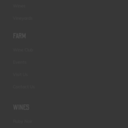
Wines
Vineyards
FARM
Wine Club
Events
Visit Us
Contact Us
WINES
Ruby Noir