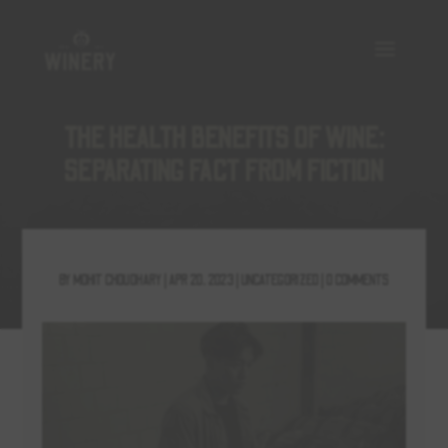
Brewery Layout Pack
THE HEALTH BENEFITS OF WINE:
SEPARATING FACT FROM FICTION
BY
MOHIT CHOUDHARY
|
APR 20, 2023
|
UNCATEGORIZED
|
0 COMMENTS