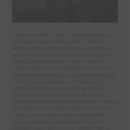
Lorem ipsum dolor sit amet, consectetur adipiscing
elit. Aliquam dignissim iaculis sapien, in aliquet elit
blandit id. Nam congue blandit odio ac sollicitudin. Ut
nulla felis, ullamcorper ut nisi in, ultrices finibus eros.
Vivamus gravida ullamcorper massa ut posuere.
Curabitur faucibus, lacus vestibulum rhoncus viverra,
nibh quam pellentesque ligula, eget lacinia quam ligula
in eros. Proin eu lacinia massa, et maximus orci.
Curabitur sed maximus sapien, eget venenatis leo.
Mauris massa enim, aliquam id sem nec, dictum
maximus diam. Nullam ipsum purus, lobortis a tincidunt
vel, vulputate vel sem. Aliquam metus risus, cursus ac
suscipit in, rhoncus blandit risus. Nullam vestibulum
quis odio at ultrices. Sed eget aliquet nisi, ultrices
vestibulum ligula. Nunc eros orci, vehicula in diam ac,