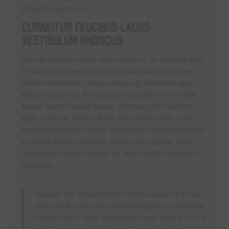
pharetra viverra erat.
CURABITUR FAUCIBUS LACUS
VESTIBULUM RHONCUS
Nam in pulvinar tortor, quis mattis ex. In eget nisi felis.
In quis ultrices neque, mattis finibus arcu. Morbi nec
tortor elementum, varius metus vel, venenatis quam.
Mauris id justo at libero porta molestie sed et turpis.
Mauris auctor neque augue, a ornare justo eleifend
eget. Etiam ac rutrum diam, non eleifend felis. Proin
euismod molestie finibus. Suspendisse imperdiet lorem
eu varius luctus. Curabitur laoreet leo magna, vitae
fermentum turpis tristique at. Morbi mattis maximus
venenatis.
Quisque nec tellus vel felis fringilla aliquet a eu leo.
Etiam facilisis at risus placerat fringilla. Ut maximus
cursus tortor, vitae malesuada turpis viverra in. Sed