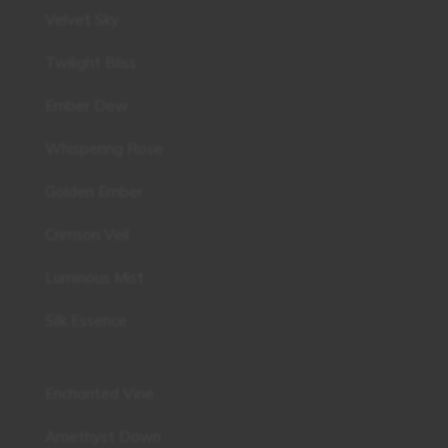
Velvet Sky
Twilight Bliss
Ember Dew
Whispering Rose
Golden Ember
Crimson Veil
Luminous Mist
Silk Essence
Enchanted Vine
Amethyst Dawn