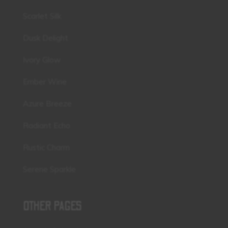
Scarlet Silk
Dusk Delight
Ivory Glow
Ember Wine
Azure Breeze
Radiant Echo
Rustic Charm
Serene Sparkle
OTHER PAGES