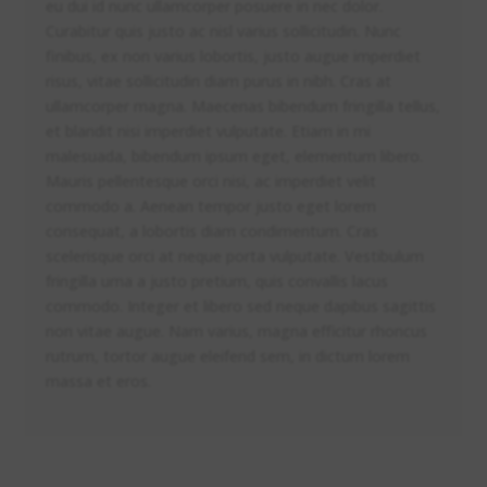
eu dui id nunc ullamcorper posuere in nec dolor.
Curabitur quis justo ac nisl varius sollicitudin. Nunc
finibus, ex non varius lobortis, justo augue imperdiet
risus, vitae sollicitudin diam purus in nibh. Cras at
ullamcorper magna. Maecenas bibendum fringilla tellus,
et blandit nisi imperdiet vulputate. Etiam in mi
malesuada, bibendum ipsum eget, elementum libero.
Mauris pellentesque orci nisi, ac imperdiet velit
commodo a. Aenean tempor justo eget lorem
consequat, a lobortis diam condimentum. Cras
scelerisque orci at neque porta vulputate. Vestibulum
fringilla urna a justo pretium, quis convallis lacus
commodo. Integer et libero sed neque dapibus sagittis
non vitae augue. Nam varius, magna efficitur rhoncus
rutrum, tortor augue eleifend sem, in dictum lorem
massa et eros.