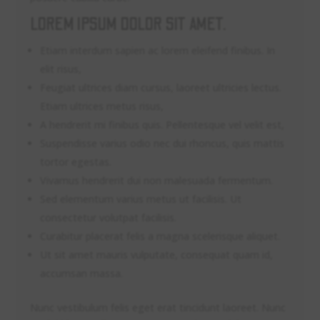
LOREM IPSUM DOLOR SIT AMET.
Etiam interdum sapien ac lorem eleifend finibus. In
elit risus,
Feugiat ultrices diam cursus, laoreet ultricies lectus.
Etiam ultrices metus risus,
A hendrerit mi finibus quis. Pellentesque vel velit est,
Suspendisse varius odio nec dui rhoncus, quis mattis
tortor egestas.
Vivamus hendrerit dui non malesuada fermentum.
Sed elementum varius metus ut facilisis. Ut
consectetur volutpat facilisis.
Curabitur placerat felis a magna scelerisque aliquet.
Ut sit amet mauris vulputate, consequat quam id,
accumsan massa.
Nunc vestibulum felis eget erat tincidunt laoreet. Nunc