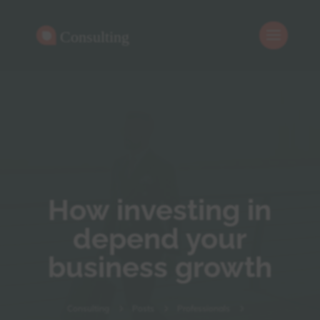
How investing in
depend your
business growth
Consulting
5
Posts
5
Professionals
5