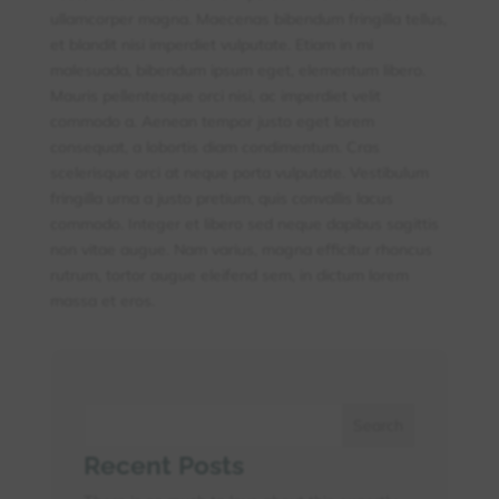
ullamcorper magna. Maecenas bibendum fringilla tellus,
et blandit nisi imperdiet vulputate. Etiam in mi
malesuada, bibendum ipsum eget, elementum libero.
Mauris pellentesque orci nisi, ac imperdiet velit
commodo a. Aenean tempor justo eget lorem
consequat, a lobortis diam condimentum. Cras
scelerisque orci at neque porta vulputate. Vestibulum
fringilla urna a justo pretium, quis convallis lacus
commodo. Integer et libero sed neque dapibus sagittis
non vitae augue. Nam varius, magna efficitur rhoncus
rutrum, tortor augue eleifend sem, in dictum lorem
massa et eros.
Search
Recent Posts