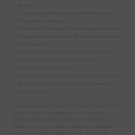
elit risus,
Feugiat ultrices diam cursus, laoreet ultricies lectus.
Etiam ultrices metus risus,
A hendrerit mi finibus quis. Pellentesque vel velit est,
Suspendisse varius odio nec dui rhoncus, quis mattis
tortor egestas.
Vivamus hendrerit dui non malesuada fermentum.
Sed elementum varius metus ut facilisis. Ut
consectetur volutpat facilisis.
Curabitur placerat felis a magna scelerisque aliquet.
Ut sit amet mauris vulputate, consequat quam id,
accumsan massa.
Nunc vestibulum felis eget erat tincidunt laoreet. Nunc
eu dui id nunc ullamcorper posuere in nec dolor.
Curabitur quis justo ac nisl varius sollicitudin. Nunc
finibus, ex non varius lobortis, justo augue imperdiet
risus, vitae sollicitudin diam purus in nibh. Cras at