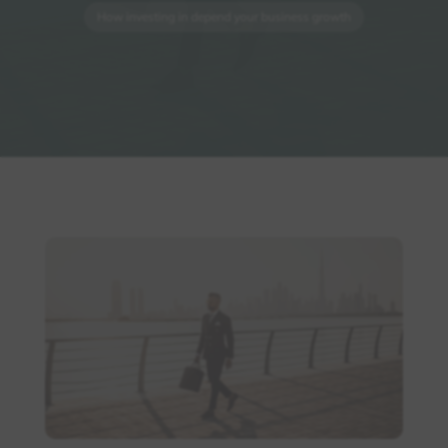
How investing in depend your business growth