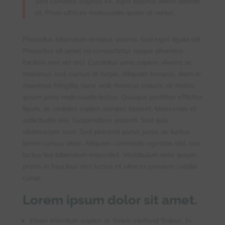
Sed convallis sagittis ex, eget lobortis libero blandit
et. Proin ultrices malesuada quam ut varius.
Phasellus bibendum tempus viverra. Sed eget ligula elit.
Phasellus sit amet mi consectetur neque pharetra
facilisis non vel orci. Curabitur urna sapien, viverra ac
maximus sed, cursus at turpis. Aliquam tempus, diam in
maximus fringilla, nunc velit rhoncus mauris, at mattis
ipsum justo malesuada lectus. Quisque porttitor efficitur
ligula, ac sodales sapien semper laoreet. Maecenas et
sollicitudin nisi. Suspendisse potenti. Sed quis
ullamcorper sem. Sed placerat purus justo, ac luctus
lorem cursus vitae. Aliquam commodo egestas nisl, non
luctus leo bibendum imperdiet. Vestibulum ante ipsum
primis in faucibus orci luctus et ultrices posuere cubilia
curae.
Lorem ipsum dolor sit amet.
Etiam interdum sapien ac lorem eleifend finibus. In