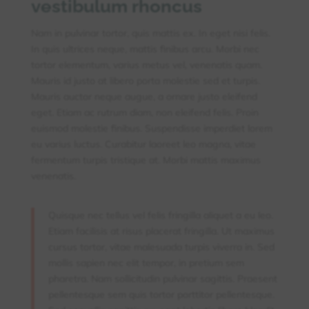
vestibulum rhoncus
Nam in pulvinar tortor, quis mattis ex. In eget nisi felis.
In quis ultrices neque, mattis finibus arcu. Morbi nec
tortor elementum, varius metus vel, venenatis quam.
Mauris id justo at libero porta molestie sed et turpis.
Mauris auctor neque augue, a ornare justo eleifend
eget. Etiam ac rutrum diam, non eleifend felis. Proin
euismod molestie finibus. Suspendisse imperdiet lorem
eu varius luctus. Curabitur laoreet leo magna, vitae
fermentum turpis tristique at. Morbi mattis maximus
venenatis.
Quisque nec tellus vel felis fringilla aliquet a eu leo.
Etiam facilisis at risus placerat fringilla. Ut maximus
cursus tortor, vitae malesuada turpis viverra in. Sed
mollis sapien nec elit tempor, in pretium sem
pharetra. Nam sollicitudin pulvinar sagittis. Praesent
pellentesque sem quis tortor porttitor pellentesque.