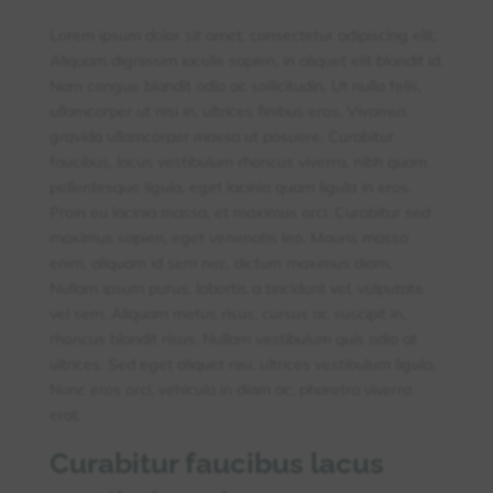
Lorem ipsum dolor sit amet, consectetur adipiscing elit.
Aliquam dignissim iaculis sapien, in aliquet elit blandit id.
Nam congue blandit odio ac sollicitudin. Ut nulla felis,
ullamcorper ut nisi in, ultrices finibus eros. Vivamus
gravida ullamcorper massa ut posuere. Curabitur
faucibus, lacus vestibulum rhoncus viverra, nibh quam
pellentesque ligula, eget lacinia quam ligula in eros.
Proin eu lacinia massa, et maximus orci. Curabitur sed
maximus sapien, eget venenatis leo. Mauris massa
enim, aliquam id sem nec, dictum maximus diam.
Nullam ipsum purus, lobortis a tincidunt vel, vulputate
vel sem. Aliquam metus risus, cursus ac suscipit in,
rhoncus blandit risus. Nullam vestibulum quis odio at
ultrices. Sed eget aliquet nisi, ultrices vestibulum ligula.
Nunc eros orci, vehicula in diam ac, pharetra viverra
erat.
Curabitur faucibus lacus