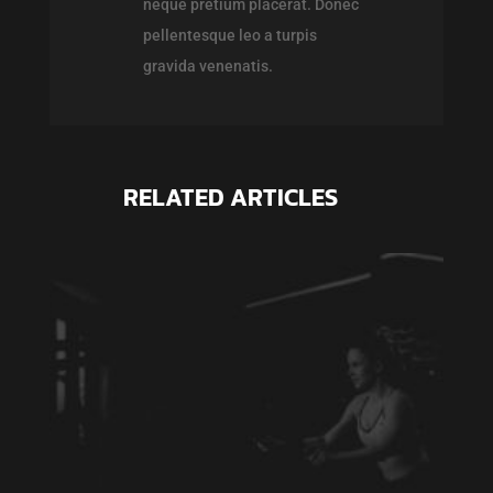
neque pretium placerat. Donec
pellentesque leo a turpis
gravida venenatis.
RELATED ARTICLES