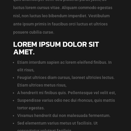
luctus lorem cursus vitae. Aliquam commodo egestas
nisl, non luctus leo bibendum imperdiet. Vestibulum
ante ipsum primis in faucibus orci luctus et ultrices
posuere cubilia curae.
LOREM IPSUM DOLOR SIT
AMET.
Etiam interdum sapien ac lorem eleifend finibus. In
elit risus,
Feugiat ultrices diam cursus, laoreet ultricies lectus.
Etiam ultrices metus risus,
A hendrerit mi finibus quis. Pellentesque vel velit est,
Suspendisse varius odio nec dui rhoncus, quis mattis
tortor egestas.
Vivamus hendrerit dui non malesuada fermentum.
Sed elementum varius metus ut facilisis. Ut
consectetur volutpat facilisis.