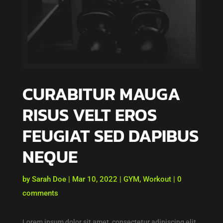
CURABITUR MAUGA
RISUS VELT EROS
FEUGIAT SED DAPIBUS
NEQUE
by
Sarah Doe
|
Mar 10, 2022
|
GYM
,
Workout
|
0
comments
Lorem ipsum dolor sit amet, consectetur adipiscing elit.