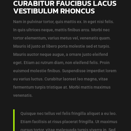
CURABITUR FAUCIBUS LACUS
VESTIBULUM RHONCUS
Nam in pulvinar tortor, quis mattis ex. In eget nisi felis.
In quis ultrices neque, mattis finibus arcu. Morbi nec
tortor elementum, varius metus vel, venenatis quam.
Mauris id justo at libero porta molestie sed et turpis.
Mauris auctor neque augue, a ornare justo eleifend
eget. Etiam ac rutrum diam, non eleifend felis. Proin
euismod molestie finibus. Suspendisse imperdiet lorem
eu varius luctus. Curabitur laoreet leo magna, vitae
fermentum turpis tristique at. Morbi mattis maximus
venenatis.
Quisque nec tellus vel felis fringilla aliquet a eu leo.
Etiam facilisis at risus placerat fringilla. Ut maximus
cursus tortor, vitae malesuada turpis viverra in. Sed