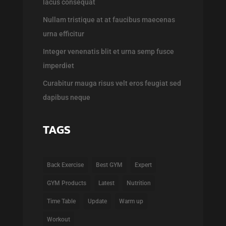
lacus consequat
Nullam tristique at at faucibus maecenas
urna efficitur
Integer venenatis blit et urna semp fusce
imperdiet
Curabitur mauga risus velt eros feugiat sed
dapibus neque
TAGS
Back Exercise
Best GYM
Expert
GYM Products
Latest
Nutrition
Time Table
Update
Warm up
Workout