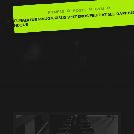
GYM

POSTS

FITNESS

CURABITUR MAUGA RISUS VELT EROS FEUGIAT SED DAPIBU
CONTACT
NEQUE