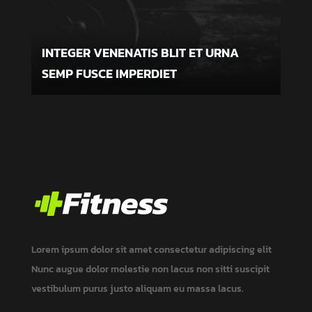
INTEGER VENENATIS BLIT ET URNA
SEMP FUSCE IMPERDIET
Lorem ipsum dolor sit amet consectetur adipiscing elit
Nunc augue dolor molestie non lacus non
sitti
suscipit
vestibulum
purus justo aliquam eu massa
lacus.