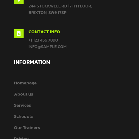
244 STOCKWELL RD 17TH FLOOR,
BRIXTON, SW9 17SP
CONTACT INFO

+1 123 456 7890
INFO@SAMPLE.COM
INFORMATION
Homepage
About us
Services
Schedule
Our Trainers
Pricing