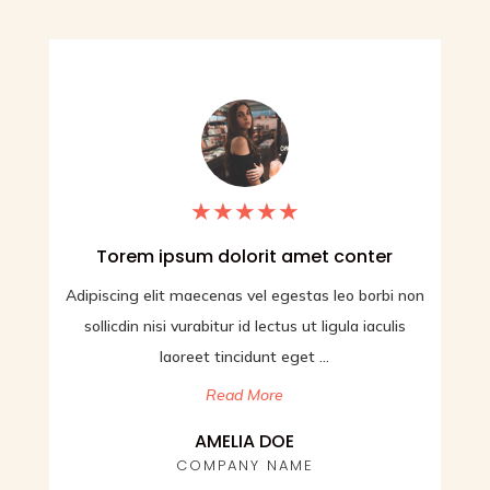
★
★
★
★
★
 conter
Lorem ipsum dolorit amet conster
 leo borbi non
Adipiscing elit maecenas vel egestas leo borbi 
igula iaculis
sollicdin nisi vurabitur id lectus ut ligula iaculis
.
laoreet tincidunt eget ...
Read More
DAVID DOE
COMPANY NAME