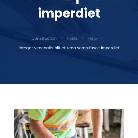
imperdiet
Construction
Posts
Help
5
5
5
Integer venenatis blit et urna semp fusce imperdiet