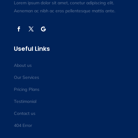
Lorem ipsum dolor sit amet, conetur adipiscing elit.
Aeneman ac nibh ac eros pellentesque mattis ante.
Useful Links
About us
Our Services
Pricing Plans
Testimonial
Contact us
404 Error