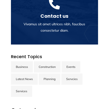

Contact us
Vivamus sit amet ultrices nibh, faucibus
consectetur diam.
Recent Topics
Business
Construction
Events
Contact us
Latest News
Planning
Servcies
Vivamus sit amet ultrices nibh, faucibus
consectetur diam. In rutrum, metus id laoreet
Services
accumsan.