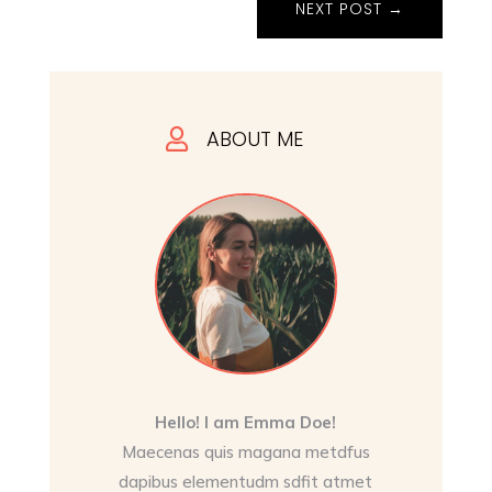
NEXT POST
→
ABOUT ME

Hello! I am Emma Doe!
Maecenas quis magana metdfus
dapibus elementudm sdfit atmet