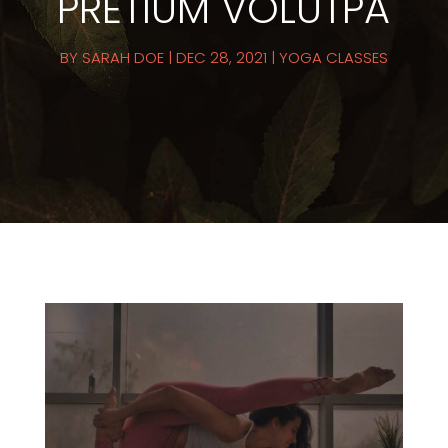
PRETIUM VOLUTPA
BY
SARAH DOE
|
DEC 28, 2021
|
YOGA CLASSES