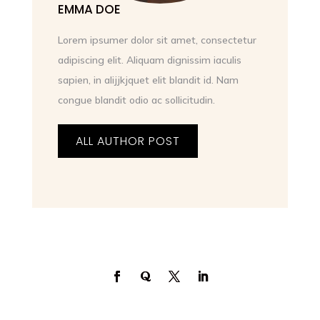
EMMA DOE
Lorem ipsumer dolor sit amet, consectetur
adipiscing elit. Aliquam dignissim iaculis
sapien, in alijjkjquet elit blandit id. Nam
congue blandit odio ac sollicitudin.
ALL AUTHOR POST