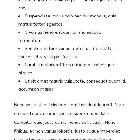
est,
Suspendisse varius odio nec dui rhoncus, quis
mattis tortor egestas.
Vivamus hendrerit dui non malesuada
fermentum.
Sed elementum varius metus ut facilisis. Ut
consectetur volutpat facilisis.
Curabitur placerat felis a magna scelerisque
aliquet.
Ut sit amet mauris vulputate, consequat quam id,
accumsan massa.
Nunc vestibulum felis eget erat tincidunt laoreet. Nunc
eu dui id nunc ullamcorper posuere in nec dolor.
Curabitur quis justo ac nisl varius sollicitudin. Nunc
finibus, ex non varius lobortis, justo augue imperdiet
risus, vitae sollicitudin diam purus in nibh. Cras at