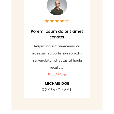
★
★
★
★
☆
met
Porem ipsum dolorit amet
Wor
conster
vel
Adipiscing elit maecenas vel
Adipis
din
egestas leo borbi non sollicdin
egestas
gula
nisi vurabitur id lectus ut ligula
nisi vur
iaculis ...
Read More
MICHAEL DOE
COMPANY NAME