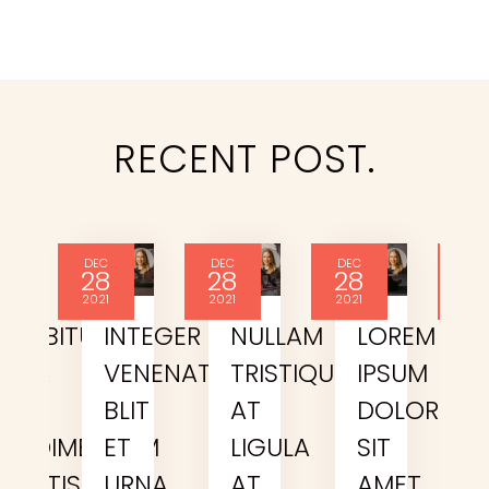
RECENT
POST.
Sarah Doe
By
Sarah Doe
By
Sarah Doe
By
Sarah Doe
DEC
DEC
DEC
DEC
28
28
28
2
2021
2021
2021
202
URABITUR
INTEGER
NULLAM
LOREM
AGA
VENENATIS
TRISTIQUE
IPSUM
ELT
BLIT
AT
DOLOR
ONDIMENTUM
ET
LIGULA
SIT
AGITTIS
URNA
AT
AMET,