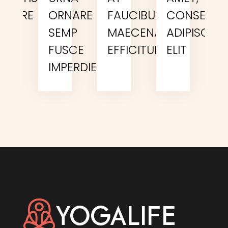
UR
RNARE
ORNARE
FAUCIBUS
CONSECTE
ROS
SEMP
MAECENAS
ADIPISCIN
FUSCE
EFFICITUR
ELIT
IMPERDIET