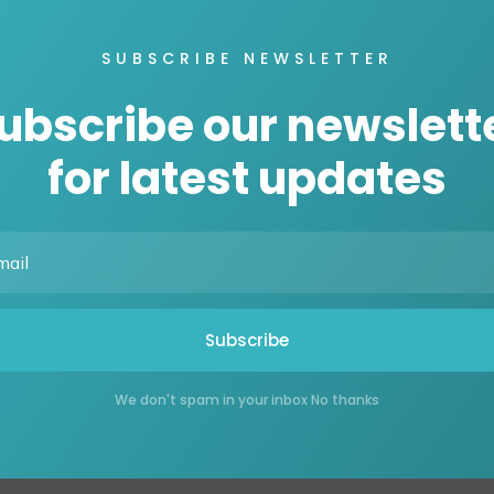
fend finibus. In elit risus,
et ultricies lectus. Etiam ultrices metus risus,
SUBSCRIBE NEWSLETTER
esque vel velit est,
ubscribe our newslett
honcus, quis mattis tortor egestas.
suada fermentum.
for latest updates
lisis. Ut consectetur volutpat facilisis.
celerisque aliquet.
onsequat quam id, accumsan massa.
idunt laoreet. Nunc eu dui id nunc ullamcorper posuere in nec dolor. Cu
rius lobortis, justo augue imperdiet risus, vitae sollicitudin diam puru
 et blandit nisi imperdiet vulputate. Etiam in mi malesuada, bibendu
Subscribe
imperdiet velit commodo a. Aenean tempor justo eget lorem consequat
utate. Vestibulum fringilla urna a justo pretium, quis convallis lacus 
gue. Nam varius, magna efficitur rhoncus rutrum, tortor augue eleif
We don't spam in your inbox No thanks