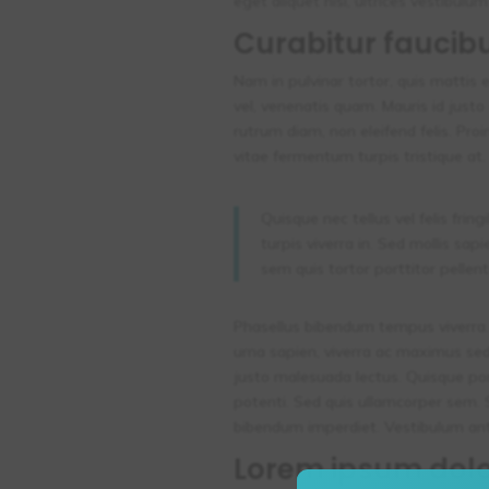
eget aliquet nisi, ultrices vestibulum
Curabitur faucib
Nam in pulvinar tortor, quis mattis e
vel, venenatis quam. Mauris id justo
rutrum diam, non eleifend felis. Pro
vitae fermentum turpis tristique at
Quisque nec tellus vel felis fring
turpis viverra in. Sed mollis sa
sem quis tortor porttitor pellent
Phasellus bibendum tempus viverra. S
urna sapien, viverra ac maximus sed
justo malesuada lectus. Quisque port
potenti. Sed quis ullamcorper sem. 
bibendum imperdiet. Vestibulum ante 
Lorem ipsum dolo