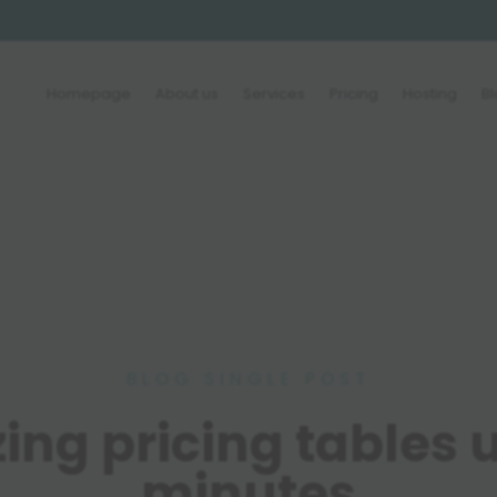
Homepage
About us
Services
Pricing
Hosting
B
BLOG SINGLE POST
ng pricing tables us
minutes