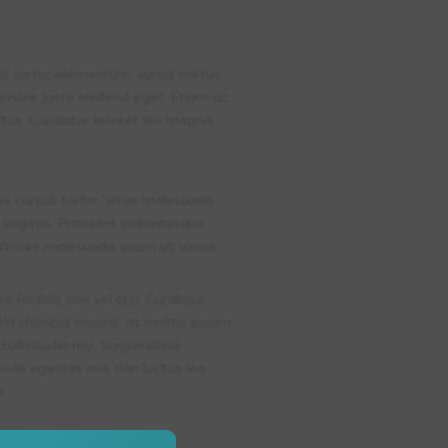
i nec tortor elementum, varius metus
ornare justo eleifend eget. Etiam ac
ctus. Curabitur laoreet leo magna,
ximus cursus tortor, vitae malesuada
r sagittis. Praesent pellentesque
n ultrices malesuada quam ut varius.
facilisis non vel orci. Curabitur
elit rhoncus mauris, at mattis ipsum
ollicitudin nisi. Suspendisse
odo egestas nisl, non luctus leo
e.