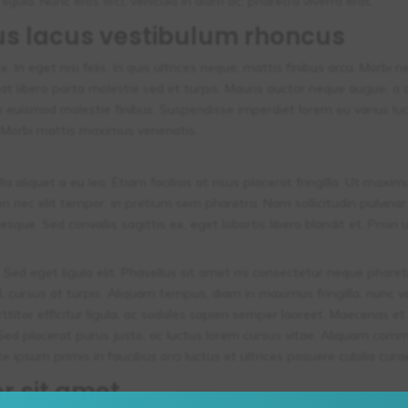
 ligula. Nunc eros orci, vehicula in diam ac, pharetra viverra erat.
us lacus vestibulum rhoncus
x. In eget nisi felis. In quis ultrices neque, mattis finibus arcu. Morb
 at libero porta molestie sed et turpis. Mauris auctor neque augue, a 
in euismod molestie finibus. Suspendisse imperdiet lorem eu varius lu
. Morbi mattis maximus venenatis.
illa aliquet a eu leo. Etiam facilisis at risus placerat fringilla. Ut ma
pien nec elit tempor, in pretium sem pharetra. Nam sollicitudin pulvina
esque. Sed convallis sagittis ex, eget lobortis libero blandit et. Proi
ed eget ligula elit. Phasellus sit amet mi consectetur neque pharetra 
, cursus at turpis. Aliquam tempus, diam in maximus fringilla, nunc v
titor efficitur ligula, ac sodales sapien semper laoreet. Maecenas et s
Sed placerat purus justo, ac luctus lorem cursus vitae. Aliquam comm
ipsum primis in faucibus orci luctus et ultrices posuere cubilia cura
r sit amet.