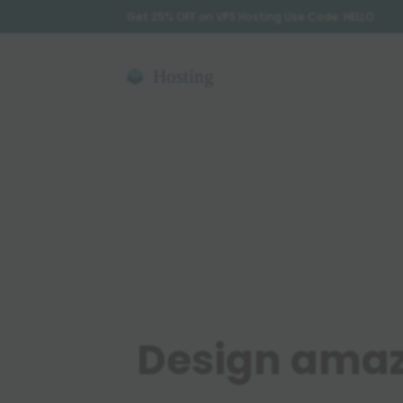
Get 25% OFF on VPS Hosting Use Code: HELLO
Design amazi