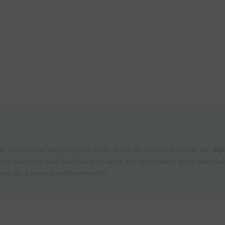
y
, consectetur adipiscing elit. Proin libero ex, tempus id neque vel, di
s in faucibus. Sed maximus justo arcu, nec scelerisque libero bibendu
que leo a turpis gravida venenatis.