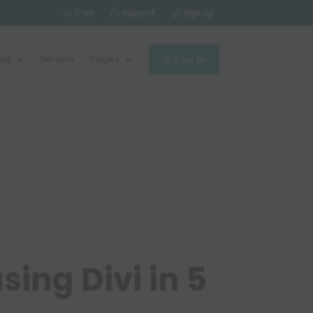
Cart
Support
Sign up
log
Servers
Pages
Log in
ing Divi in 5