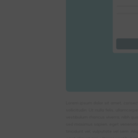
Lorem ipsum dolor sit amet, consectet
sollicitudin. Ut nulla felis, ullamco
vestibulum rhoncus viverra, nibh qua
sed maximus sapien, eget venenatis
tincidunt vel, vulputate vel sem. Ali