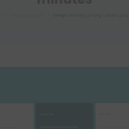
ts
Uncategorized
Design amazing pricing tables using 
5
5