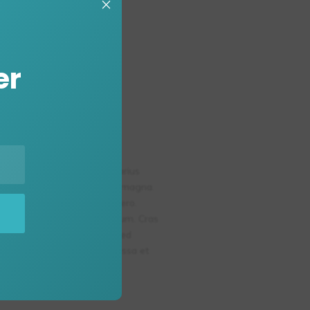
×
er
rabitur quis justo ac nisl varius
s in nibh. Cras at ullamcorper magna.
m ipsum eget, elementum libero.
, a lobortis diam condimentum. Cras
commodo. Integer et libero sed
end sem, in dictum lorem massa et