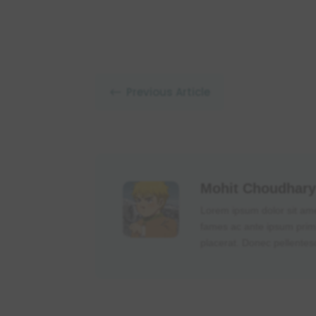
Previous Article
#
Mohit Choudhar
Lorem ipsum dolor sit amet
fames ac ante ipsum primi
placerat. Donec pellentes