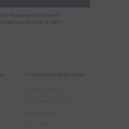
ost demanded and best
ordPress themes in 2022
es
Products and Services
WordPress Hosting
WooCommerce Hosting
Magento Hosting
PHP Hosting