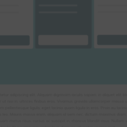
ur adipiscing elit. Aliquam dignissim iaculis sapien, in aliquet elit b
rper ut nisi in, ultrices finibus eros. Vivamus gravida ullamcorper massa
m pellentesque ligula, eget lacinia quam ligula in eros. Proin eu laci
 leo. Mauris massa enim, aliquam id sem nec, dictum maximus diam. 
quam metus risus, cursus ac suscipit in, rhoncus blandit risus. Nullam 