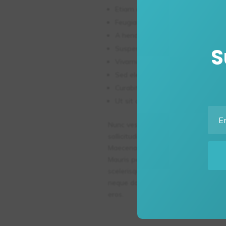
Etiam interdum sapien ac lorem elei
Feugiat ultrices diam cursus, laore
A hendrerit mi finibus quis. Pellent
S
Suspendisse varius odio nec dui r
Vivamus hendrerit dui non male
Sed elementum varius metus ut faci
Curabitur placerat felis a magna s
Ut sit amet mauris vulputate, c
Nunc vestibulum felis eget erat tinc
sollicitudin. Nunc finibus, ex non va
Maecenas bibendum fringilla tellus,
Mauris pellentesque orci nisi, ac 
scelerisque orci at neque porta vulp
neque dapibus sagittis non vitae au
eros.