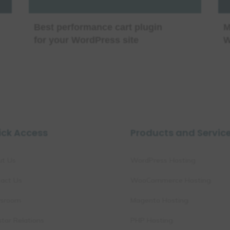
Best performance cart plugin
M
for your WordPress site
W
ick Access
Products and Servic
ut Us
WordPress Hosting
act Us
WooCommerce Hosting
sroom
Magento Hosting
stor Relations
PHP Hosting