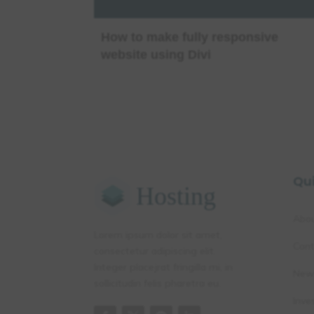
How to make fully responsive
website using Divi
Qu
Abo
Lorem ipsum dolor sit amet,
Cont
consectetur adipiscing elit.
Integer placejrat fringilla mi, in
New
sollicitudin felis pharetra eu.
Inve