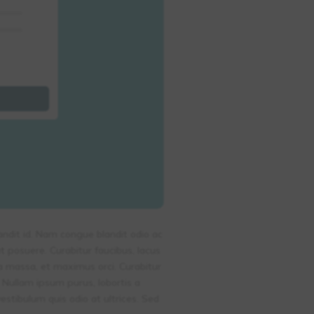
landit id. Nam congue blandit odio ac
 ut posuere. Curabitur faucibus, lacus
nia massa, et maximus orci. Curabitur
Nullam ipsum purus, lobortis a
vestibulum quis odio at ultrices. Sed